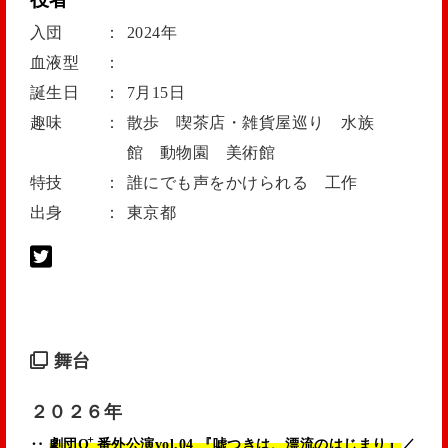
入団
：
2024年
血液型
：
誕生日
：
7月15日
趣味
：
散歩 喫茶店・雑貨屋巡り 水族
館 動物園 美術館
特技
：
誰にでも声をかけられる 工作
出身
：
東京都
舞台
２０２６年
+
‥
劇団Q
番外公演vol.04 『嘘つきは、漂流のはじまり』
／