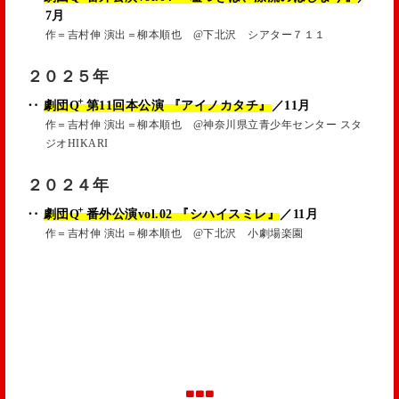
7月
作＝吉村伸 演出＝柳本順也 @下北沢 シアター７１１
２０２５年
+
‥
劇団Q
第11回本公演 『アイノカタチ』
／11月
作＝吉村伸 演出＝柳本順也 @神奈川県立青少年センター スタ
ジオHIKARI
２０２４年
+
‥
劇団Q
番外公演vol.02 『シハイスミレ』
／11月
作＝吉村伸 演出＝柳本順也 @下北沢 小劇場楽園